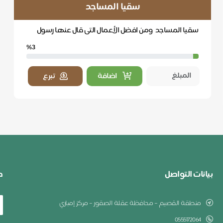
سقيا المساجد
سقيا المساجد ومن افضل الأعمال التى قال عنها رسول
الله صلي الله عليه وسلم قال (أفضل الصدقة سقيا ا...
%3
اضافة
تبرع
بيانات التواصل
ط
منطقة القصيم – محافظة عقلة الصقور – مركز إمباري
0555172064