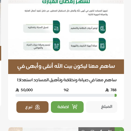
ساهم معنا ليكون بيت الله أنقى وأبهى في
رمضان
ساهم معنا في صيانة ونظافة وتأهيل المساجد استعدادًا
لشهر رمضان المبارك، ليؤدي المصلون عباداتهم في بيئ...
50,000
%2
788
اضافة
تبرع