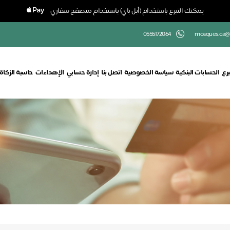
يمكنك التبرع باستخدام (أبل باي) باستخدام متصفح سفاري
0555172064
mosques.ca@
برع
الحسابات البنكية
سياسة الخصوصية
اتصل بنا
إدارة حسابي
الإهداءات
حاسبة الزكاة