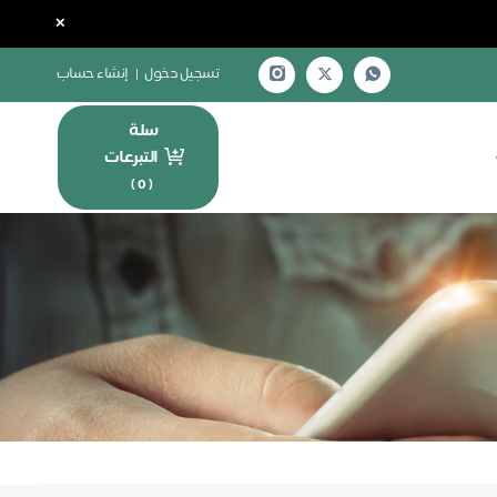
×
تسجيل دخول
|
إنشاء حساب
سلة
التبرعات
)
0
(