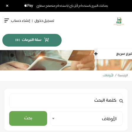
×
يمكنك التبرع باستخدام (أبل باي) باستخدام متصفح سفاري
تسجيل دخول
|
إنشاء حساب
سلة التبرعات
)
0
(
تبرع سريع
الرئيسية
الأوقاف
Select
بحث
الأوقاف
Category