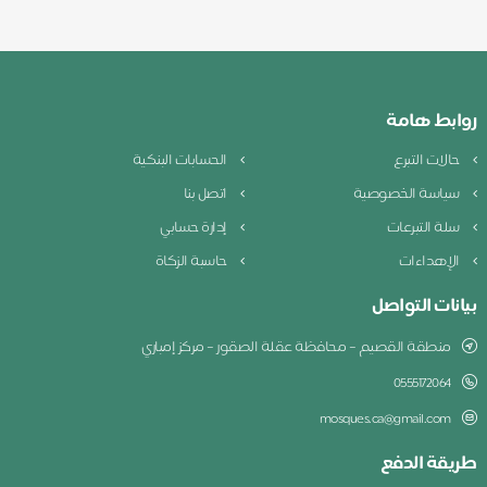
روابط هامة
حالات التبرع
الحسابات البنكية
سياسة الخصوصية
اتصل بنا
سلة التبرعات
إدارة حسابي
الإهداءات
حاسبة الزكاة
بيانات التواصل
منطقة القصيم – محافظة عقلة الصقور – مركز إمباري
0555172064
mosques.ca@gmail.com
طريقة الدفع