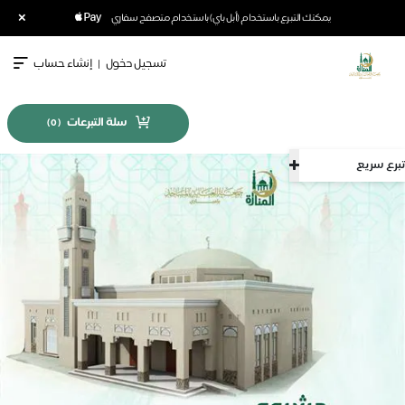
×
يمكنك التبرع باستخدام (أبل باي) باستخدام متصفح سفاري
تسجيل دخول
|
إنشاء حساب
سلة التبرعات
)
0
(
تبرع سريع