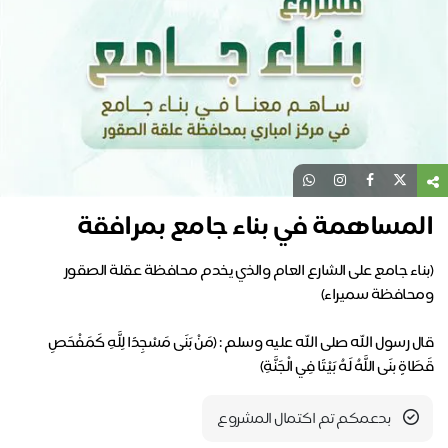
المساهمة في بناء جامع بمرافقة
(بناء جامع على الشارع العام والذي يخدم محافظة عقلة الصقور
قال رسول الله صلى الله عليه وسلم : (مَنْ بَنَى مَسْجِدًا لِلَّهِ كَمَفْحَصِ
قَطَاةٍ بنَى اللَّهُ لَهُ بَيْتًا فِي الْجَنَّةِ)
بدعمكم تم اكتمال المشروع