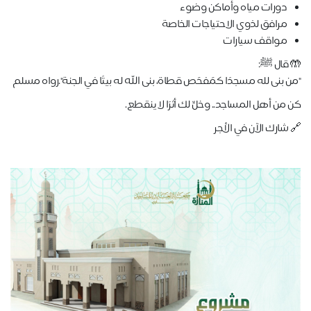
دورات مياه وأماكن وضوء
مرافق لذوي الاحتياجات الخاصة
مواقف سيارات
🤲
قال ﷺ
:
"
من بنى لله مسجدًا كمَفحَص قطاة، بنى الله له بيتًا في الجنة
."
رواه مسلم
كن من أهل المساجد.. وخلِّ لك أثرًا لا ينقطع
.
🔗
شارك الآن في الأجر